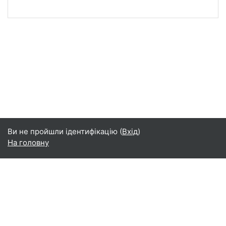
Ви не пройшли ідентифікацію (
Вхід
)
На головну
Українська ‎(uk_old)‎
Українська ‎(uk_old)‎
Українська ‎(uk)‎
English ‎(en)‎
Polski ‎(pl)‎
Get the mobile app