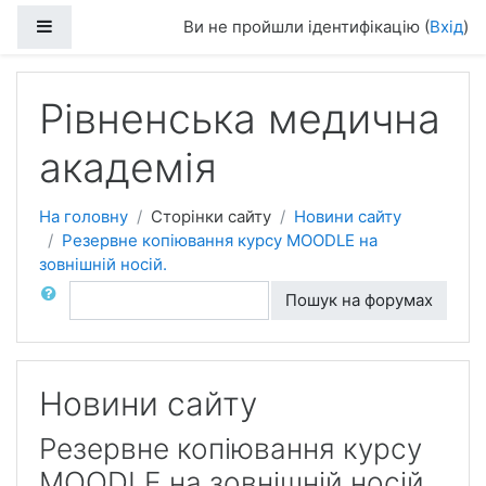
Side panel
Ви не пройшли ідентифікацію (
Вхід
)
До головного змісту
Рiвненська медична
академiя
На головну
Сторінки сайту
Новини сайту
Резервне копіювання курсу MOODLE на
зовнішній носій.
Пошук
Пошук на форумах
Новини сайту
Резервне копіювання курсу
MOODLE на зовнішній носій.