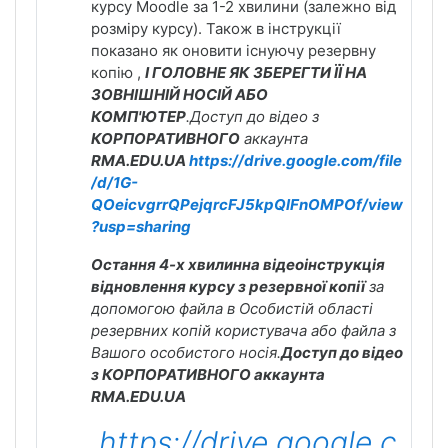
курсу Moodle за 1-2 хвилини (залежно від
розміру курсу). Також в інструкції
показано як оновити існуючу резервну
копію ,
І ГОЛОВНЕ ЯК ЗБЕРЕГТИ ЇЇ НА
ЗОВНІШНІЙ НОСІЙ АБО
КОМП'ЮТЕР
.Доступ до відео з
КОРПОРАТИВНОГО
аккаунта
RMA.EDU.UA
https://drive.google.com/file
/d/1G-
QOeicvgrrQPejqrcFJ5kpQlFnOMPOf/view
?usp=sharing
Остання 4-х хвилинна відеоінструкція
відновлення курсу з резервної копії
за
допомогою файла в Особистій області
резервних копій користувача або файла з
Вашого особистого носія.
Доступ до відео
з КОРПОРАТИВНОГО аккаунта
RMA.EDU.UA
https://drive.google.c